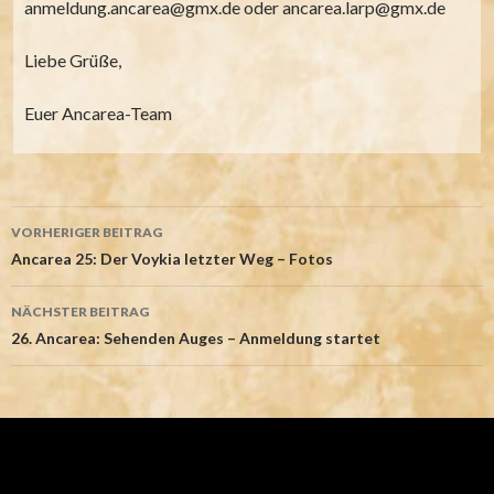
anmeldung.ancarea@gmx.de oder ancarea.larp@gmx.de
Liebe Grüße,
Euer Ancarea-Team
Beitrags-
VORHERIGER BEITRAG
Navigation
Ancarea 25: Der Voykia letzter Weg – Fotos
NÄCHSTER BEITRAG
26. Ancarea: Sehenden Auges – Anmeldung startet