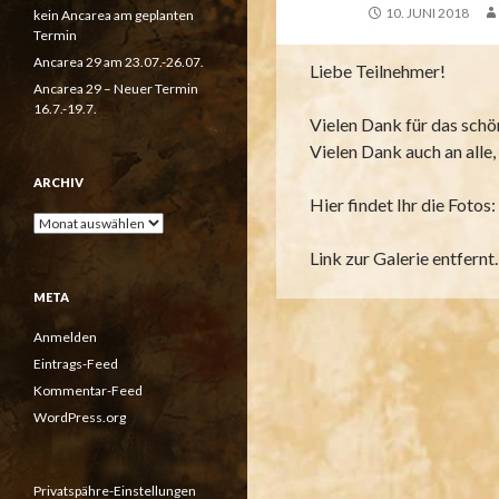
10. JUNI 2018
kein Ancarea am geplanten
Termin
Ancarea 29 am 23.07.-26.07.
Liebe Teilnehmer!
Ancarea 29 – Neuer Termin
16.7.-19.7.
Vielen Dank für das schö
Vielen Dank auch an alle,
ARCHIV
Hier findet Ihr die Fotos:
Archiv
Link zur Galerie entfernt.
META
Anmelden
Eintrags-Feed
Kommentar-Feed
WordPress.org
Privatspähre-Einstellungen