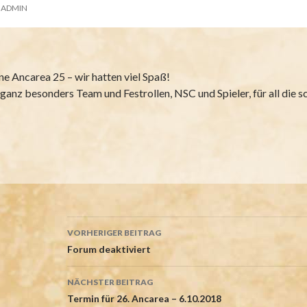
ADMIN
ne Ancarea 25 – wir hatten viel Spaß!
 ganz besonders Team und Festrollen, NSC und Spieler, für all die 
Beitrags-
VORHERIGER BEITRAG
Navigation
Forum deaktiviert
NÄCHSTER BEITRAG
Termin für 26. Ancarea – 6.10.2018