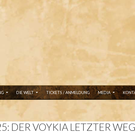
GEN
NG
DIE WELT
TICKETS / ANMELDUNG
MEDIA
KONT
5: DER VOYKIA LETZTER WEG