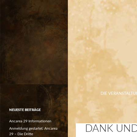
ZUM INHALT SPRI
Suchen
DIE VERANSTALT
NEUESTE BEITRÄGE
Ancarea 29 Informationen
DANK UND
Anmeldung gestartet: Ancarea
29 – Die Dritte