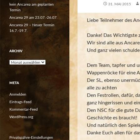
31. MAI 2015
kein Ancarea am geplanten
Termin
Ancarea 29 am 23.07.-26.07.
Liebe Teilnehmer des An
Ancarea 29 – Neuer Termin
16.7.-19.7.
Danke! Das Wichtigste z
Wir sind alle aus Anca
Und ganz vielen schulde
ARCHIV
Archiv
Dem Team, tapfer und un
Wappenröcke für eine A
Der SL, ebenso unermüdl
META
alle zu achten
Anmelden
Den Festrollen, dafür, d
Eintrags-Feed
ganz hingerissen und ei
Kommentar-Feed
Den NSC für die gute Da
WordPress.org
Geschichte es braucht!
Und natürlich den Spiel
Danke Euch allen für da
Privatspähre-Einstellungen