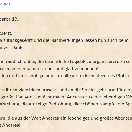
ADMIN
carea 19,
uerst.
rea zurückgekehrt und die Nachwirkungen lassen nun auch beim 
n wir Dank:
ermüdlich dabei, die beachtliche Logistik zu organisieren, zu s
rmee wieder schön sauber und glatt zu machen!
ich und stets wohlgelaunt für alle verrückten Ideen des Plots u
ass Ihr so viele Ideen umsetzt und an die Spieler gebt und für e
n großer Fan von Euch! Ihr macht Ancarea zu einer lebendigen We
rstellung, die gruselige Bedrohung, die schönen Kämpfe, die Spr
ern, die aus der Welt Ancarea ein lebendiges und großes Abent
s Ancarea!