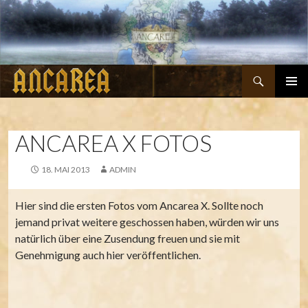
Suchen
ZUM
PRIMÄR
INHALT
MENÜ
SPRINGEN
ANCAREA X FOTOS
18. MAI 2013
ADMIN
Hier sind die ersten Fotos vom Ancarea X. Sollte noch
jemand privat weitere geschossen haben, würden wir uns
natürlich über eine Zusendung freuen und sie mit
Genehmigung auch hier veröffentlichen.