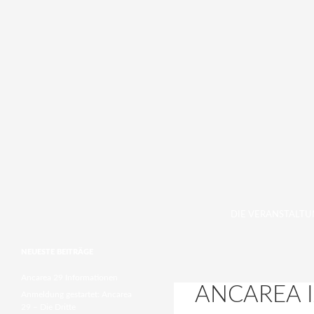
ZUM INHALT SPRI
Suchen
DIE VERANSTALT
NEUESTE BEITRÄGE
Ancarea 29 Informationen
ANCAREA 
Anmeldung gestartet: Ancarea
29 – Die Dritte