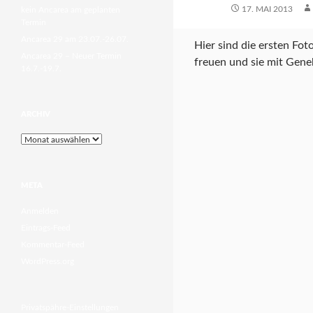
17. MAI 2013
kein Ancarea am geplanten
Termin
Ancarea 29 am 23.07.-26.07.
Hier sind die ersten Fo
Ancarea 29 – Neuer Termin
freuen und sie mit Gene
16.7.-19.7.
ARCHIV
Archiv
META
Anmelden
Eintrags-Feed
Kommentar-Feed
WordPress.org
Privatspähre-Einstellungen