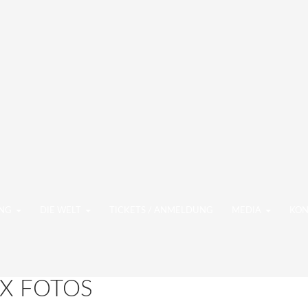
NGEN
UNG
DIE WELT
TICKETS / ANMELDUNG
MEDIA
KON
IX FOTOS