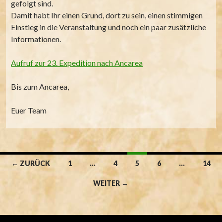
gefolgt sind.
Damit habt Ihr einen Grund, dort zu sein, einen stimmigen
Einstieg in die Veranstaltung und noch ein paar zusätzliche
Informationen.
Aufruf zur 23. Expedition nach Ancarea
Bis zum Ancarea,
Euer Team
Beitragsnavigation
← ZURÜCK
1
…
4
5
6
…
14
WEITER →