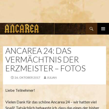
Suchen
ZUM
PRIMÄR
INHALT
MENÜ
SPRINGEN
ANCAREA 24: DAS
VERMÄCHTNIS DER
ERZMEISTER – FOTOS
26. OKTOBER 2017
JULIAN
Liebe Teilnehmer!
Vielen Dank für das schöne Ancarea 24 – wir hatten viel
Spaß! Tatsächlich behaupte ich, dass das eines der bisher