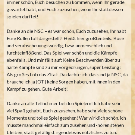
immer schön, Euch besuchen zu kommen, wenn Ihr gerade
gewartet habt, und Euch zuzusehen, wenn Ihr stattdessen
spielen durftet!
Danke an die NSC – es war schön, Euch zuzusehen, Ihr habt
Eure Rollen toll dargestellt! Heißt hier größtenteils: Böse
und verabscheuungswürdig, bzw. unmenschlich und
furchteinflößend. Das Spiel war schön und die Kämpfe
ebenfalls. Und mir fällt auf: Keine Beschwerden über zu
harte Kämpfe sind zu mir vorgedrungen, super Leistung!
Als großes Lob das Zitat: Da dachte ich, das sind ja NSC, da
brauche ich ja [OT] keine Sorgen haben, mit ihnen in den
Kampf zu gehen. Gute Arbeit!
Danke an alle Teilnehmer bei den Spielern! Ich habe sehr
viel Spaß gehabt, Euch zuzusehen, habe sehr viele schöne
Momente und tolles Spiel gesehen! War wirklich schön, ich
musste manchmal einfach zum zusehen und -hören stehen
bleiben, statt gefälligst irgendetwas nützliches zu tun.