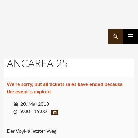
Suchen
ZUM
PRIMÄR
INHALT
MENÜ
SPRINGEN
ANCAREA 25
We're sorry, but all tickets sales have ended because
the event is expired.
20. Mai 2018
9:00 - 19:00
Der Voykia letzter Weg