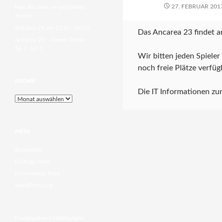
27. FEBRUAR 201
kein Ancarea am geplanten
Termin
Ancarea 29 am 23.07.-26.07.
Das Ancarea 23 findet 
Ancarea 29 – Neuer Termin
16.7.-19.7.
Wir bitten jeden Spiele
noch freie Plätze verfü
ARCHIV
Die IT Informationen zur
Archiv
META
Anmelden
Eintrags-Feed
Kommentar-Feed
WordPress.org
Privatspähre-Einstellungen