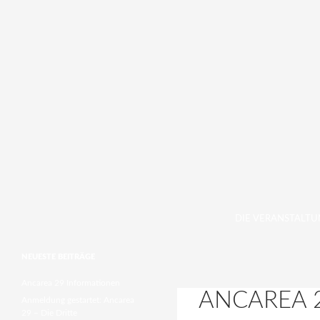
ZUM INHALT SPRI
Suchen
DIE VERANSTALT
NEUESTE BEITRÄGE
Ancarea 29 Informationen
ANCAREA 
Anmeldung gestartet: Ancarea
29 – Die Dritte