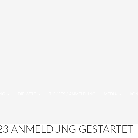
NGEN
UNG
DIE WELT
TICKETS / ANMELDUNG
MEDIA
KON
23 ANMELDUNG GESTARTET