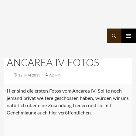
Suchen
ZUM
PRIMÄR
INHALT
MENÜ
SPRINGEN
ANCAREA IV FOTOS
12. MAI 2013
ADMIN
Hier sind die ersten Fotos vom Ancarea IV. Sollte noch
jemand privat weitere geschossen haben, würden wir uns
natürlich über eine Zusendung freuen und sie mit
Genehmigung auch hier veröffentlichen.