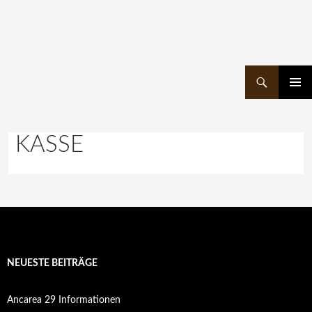
Suchen
ZUM
PRIMÄR
INHALT
MENÜ
SPRINGEN
KASSE
NEUESTE BEITRÄGE
Ancarea 29 Informationen